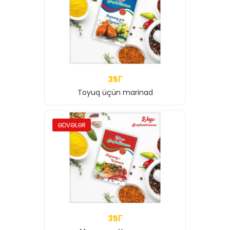
35Г
Toyuq üçün marinad
ƏDVƏLƏR
35Г