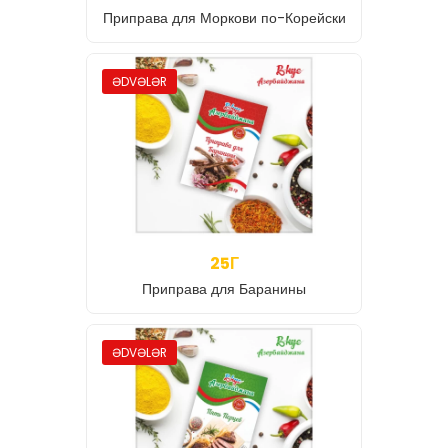
Приправа для Моркови по-Корейски
ƏDVƏLƏR
25Г
Приправа для Баранины
ƏDVƏLƏR