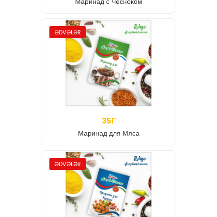
Маринад с Чесноком
ƏDVƏLƏR
35Г
Маринад для Мяса
ƏDVƏLƏR