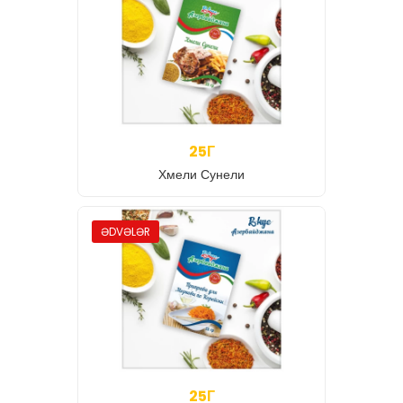
25Г
Хмели Сунели
ƏDVƏLƏR
25Г