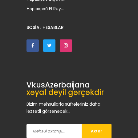
Наршараб El Roy...
SOSIAL HESABLAR
VkusAzerbaijana
xəyal deyil gərçəkdir
Bizim məhsullarla süfrələriniz daha
ləzzətli görsənəcək...
Axtar