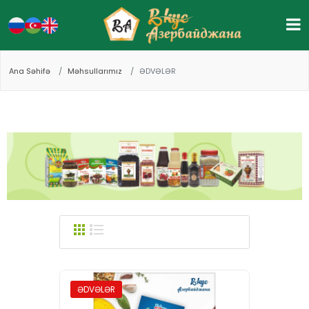
Ana Səhifə
Məhsullarımız
ƏDVƏLƏR
ƏDVƏLƏR