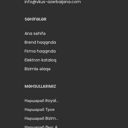
info@vkus-azerbaijana.com
SƏHIFƏLƏR
Ana səhifə
Brend haqqında
Firma haqqında
Elektron kataloq
Bizimlə əlaqə
MƏHSULLARIMIZ
Наршараб Royal...
Наршараб Троя
Наршараб Bizim...
Наршараб Вкус А...