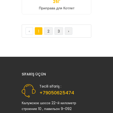
25Г
Приправа для Котлет
‹
1
2
3
›
SIFARIŞ ÜÇÜN
Təcili sifariş :
+79050625474
Калужское шоссе 22-й километр
строение 10 , павильон 9-092