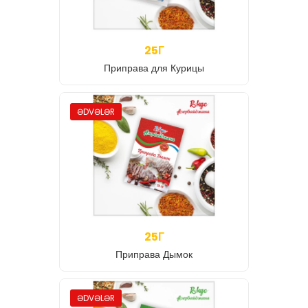
25Г
Приправа для Курицы
ƏDVƏLƏR
25Г
Приправа Дымок
ƏDVƏLƏR