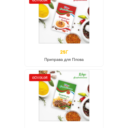
ƏDVƏLƏR
25Г
Приправа для Плова
ƏDVƏLƏR