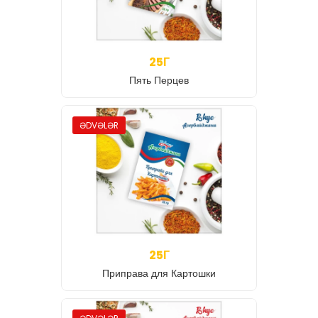
25Г
Пять Перцев
ƏDVƏLƏR
25Г
Приправа для Картошки