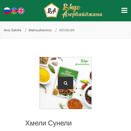
Ana Səhifə
Məhsullarımız
ƏDVƏLƏR
Хмели Сунели