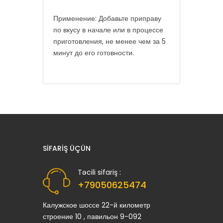
Применение: Добавьте приправу
по вкусу в начале или в процессе
приготовления, не менее чем за 5
минут до его готовности.
SIFARIŞ ÜÇÜN
Təcili sifariş :
+79050625474
Калужское шоссе 22-й километр
строение 10 , павильон 9-092