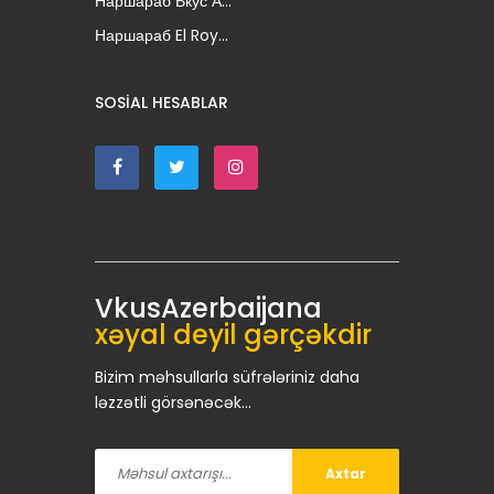
Наршараб Вкус А...
Наршараб El Roy...
SOSIAL HESABLAR
VkusAzerbaijana
xəyal deyil gərçəkdir
Bizim məhsullarla süfrələriniz daha
ləzzətli görsənəcək...
Axtar