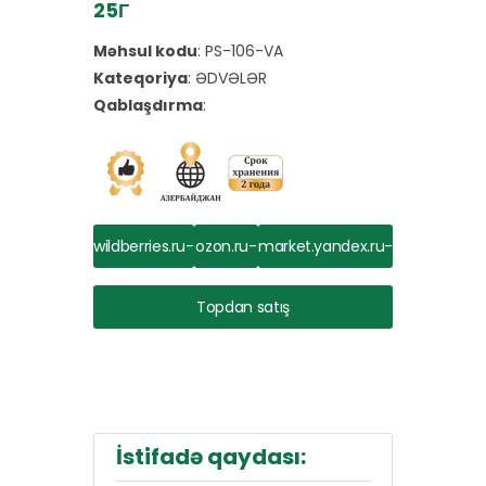
25Г
Məhsul kodu
:
PS-106-VA
Kateqoriya
:
ƏDVƏLƏR
Qablaşdırma
:
wildberries.ru-
ozon.ru-
market.yandex.ru-
dən al
dən al
dən al
Topdan satış
İstifadə qaydası: