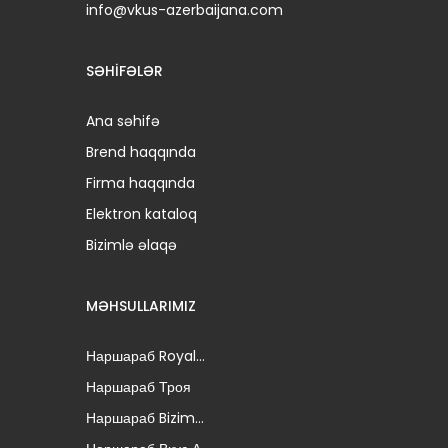
info@vkus-azerbaijana.com
SƏHIFƏLƏR
Ana səhifə
Brend haqqında
Firma haqqında
Elektron kataloq
Bizimlə əlaqə
MƏHSULLARIMIZ
Наршараб Royal...
Наршараб Троя
Наршараб Bizim...