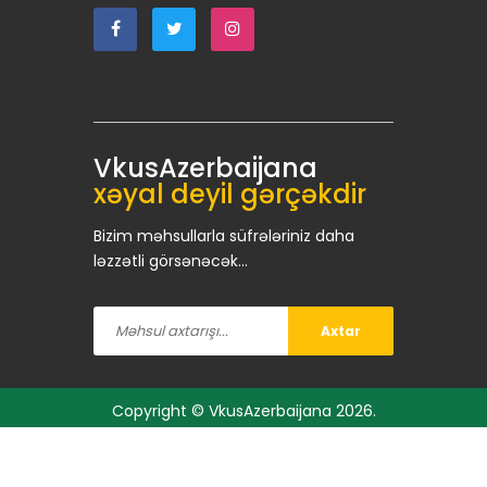
VkusAzerbaijana
xəyal deyil gərçəkdir
Bizim məhsullarla süfrələriniz daha
ləzzətli görsənəcək...
Axtar
Copyright ©
VkusAzerbaijana
2026.
Bütün hüquqlar qorunur.
Texniki dəstək :
SMM24 Azerbaijan