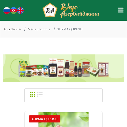
Ana Səhifə
Məhsullarımız
XURMA QURUSU
XURMA QURUSU