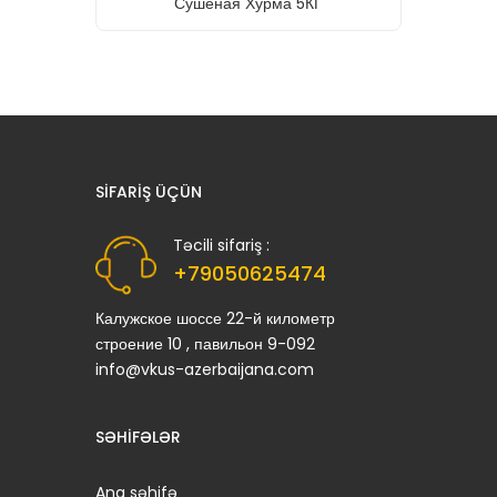
Сушеная Хурма 5КГ
SIFARIŞ ÜÇÜN
Təcili sifariş :
+79050625474
Калужское шоссе 22-й километр
строение 10 , павильон 9-092
info@vkus-azerbaijana.com
SƏHIFƏLƏR
Ana səhifə