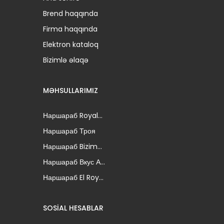
Brend haqqında
Firma haqqında
Elektron kataloq
Bizimlə əlaqə
MƏHSULLARIMIZ
Наршараб Royal...
Наршараб Троя
Наршараб Bizim...
Наршараб Вкус А...
Наршараб El Roy...
SOSIAL HESABLAR