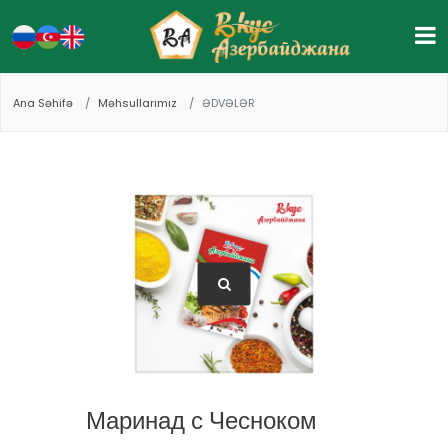
Ana Səhifə
Məhsullarımız
ƏDVƏLƏR
Маринад с Чесноком