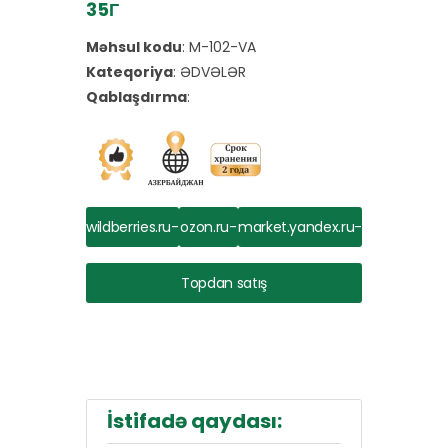
35Г
Məhsul kodu
:
M-102-VA
Kateqoriya
:
ƏDVƏLƏR
Qablaşdırma
:
wildberries.ru-
ozon.ru-
market.yandex.ru-
dən al
dən al
dən al
Topdan satış
İstifadə qaydası: