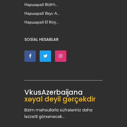
Наршараб Bizim...
Наршараб Вкус А...
Наршараб El Roy...
SOSIAL HESABLAR
VkusAzerbaijana
xəyal deyil gərçəkdir
Bizim məhsullarla süfrələriniz daha
ləzzətli görsənəcək...