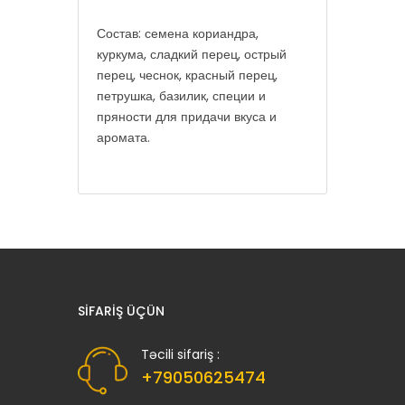
Состав: семена кориандра,
куркума, сладкий перец, острый
перец, чеснок, красный перец,
петрушка, базилик, специи и
пряности для придачи вкуса и
аромата.
SIFARIŞ ÜÇÜN
Təcili sifariş :
+79050625474