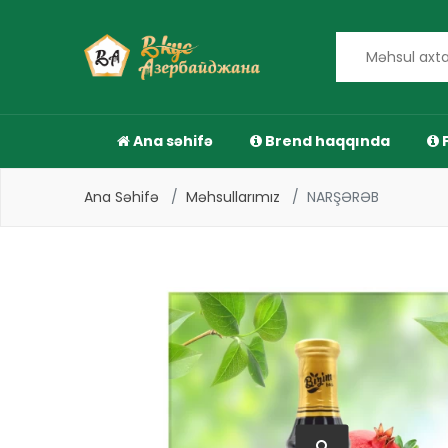
Ana səhifə
Brend haqqında
F
Ana Səhifə
Məhsullarımız
NARŞƏRƏB