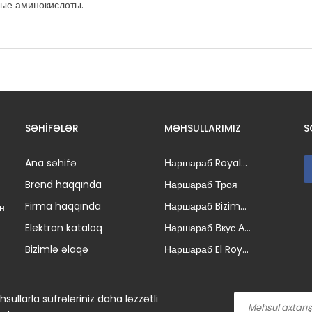
ные аминокислоты.
SƏHIFƏLƏR
MƏHSULLARIMIZ
S
Ana səhifə
Наршараб Royal...
Brend haqqında
Наршараб Троя
Firma haqqında
Наршараб Bizim...
н
Elektron kataloq
Наршараб Вкус А...
Bizimlə əlaqə
Наршараб El Roy...
sullarla süfrələriniz daha ləzzətli