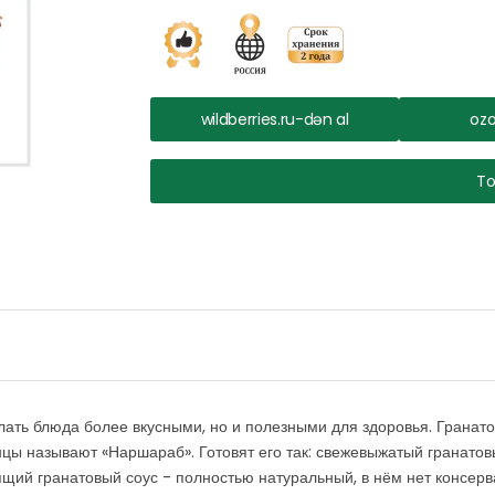
wildberries.ru-dən al
ozo
To
ать блюда более вкусными, но и полезными для здоровья. Гранат
цы называют «Наршараб». Готовят его так: свежевыжатый гранатов
ящий гранатовый соус - полностью натуральный, в нём нет консерв