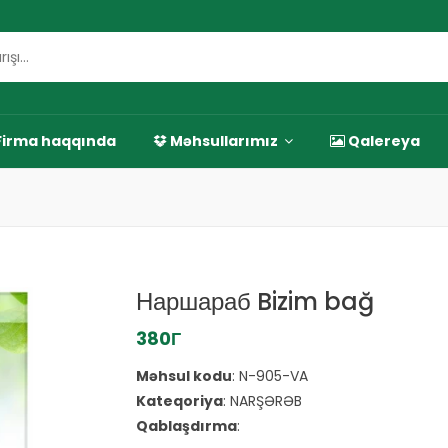
irma haqqında
Məhsullarımız
Qalereya
Наршараб Bizim bağ
380Г
Məhsul kodu
:
N-905-VA
Kateqoriya
:
NARŞƏRƏB
Qablaşdırma
: