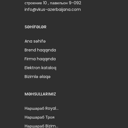
строение 10 , павильон 9-092
info@vkus-azerbaijana.com
SƏHIFƏLƏR
Ana səhifə
Brend haqqında
Firma haqqında
Elektron kataloq
Bizimlə əlaqə
MƏHSULLARIMIZ
Наршараб Royal...
Наршараб Троя
Наршараб Bizim...