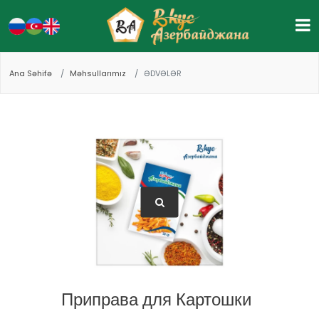
Ana Səhifə
Məhsullarımız
ƏDVƏLƏR
Приправа для Картошки