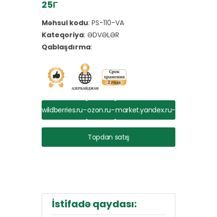
25Г
Məhsul kodu
:
PS-110-VA
Kateqoriya
:
ƏDVƏLƏR
Qablaşdırma
:
wildberries.ru-
ozon.ru-
market.yandex.ru-
dən al
dən al
dən al
Topdan satış
İstifadə qaydası: