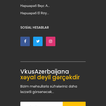
Наршараб Вкус А...
Наршараб El Roy...
SOSIAL HESABLAR
VkusAzerbaijana
xəyal deyil gərçəkdir
Bizim məhsullarla süfrələriniz daha
ləzzətli görsənəcək...