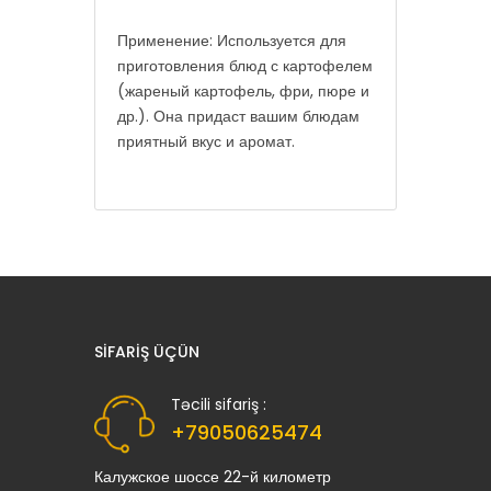
Применение: Используется для
приготовления блюд с картофелем
(жареный картофель, фри, пюре и
др.). Она придаст вашим блюдам
приятный вкус и аромат.
SIFARIŞ ÜÇÜN
Təcili sifariş :
+79050625474
Калужское шоссе 22-й километр