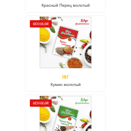
Красный Перец молотый
ƏDVƏLƏR
15Г
Кумин молотый
ƏDVƏLƏR