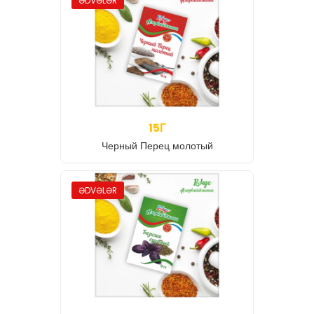
ƏDVƏLƏR
15Г
Черный Перец молотый
ƏDVƏLƏR