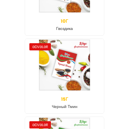
10Г
Гвоздика
ƏDVƏLƏR
15Г
Черный Тмин
ƏDVƏLƏR