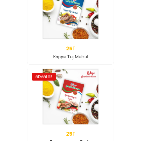
25Г
Карри Taj Mahal
ƏDVƏLƏR
25Г