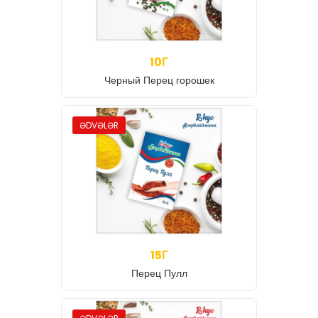
10Г
Черный Перец горошек
ƏDVƏLƏR
15Г
Перец Пулл