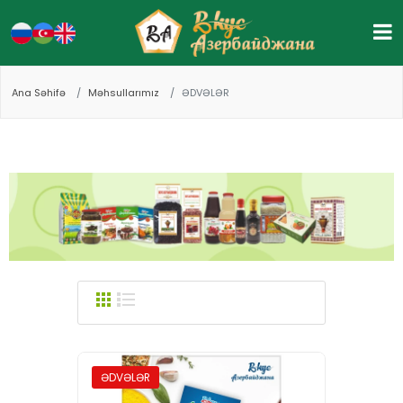
Ana Səhifə
Məhsullarımız
ƏDVƏLƏR
ƏDVƏLƏR