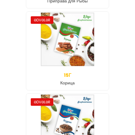
Приправа для Рыбы
ƏDVƏLƏR
15Г
Корица
ƏDVƏLƏR