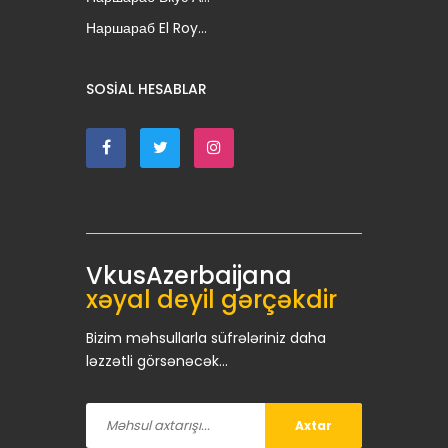
Наршараб El Roy...
SOSIAL HESABLAR
VkusAzerbaijana
xəyal deyil gərçəkdir
Bizim məhsullarla süfrələriniz daha
ləzzətli görsənəcək...
Axtar