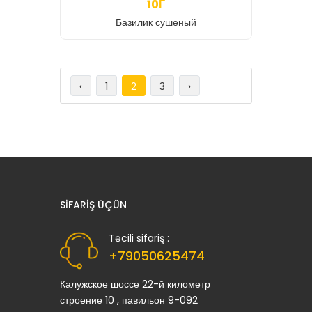
10Г
Базилик сушеный
‹
1
2
3
›
SIFARIŞ ÜÇÜN
Təcili sifariş :
+79050625474
Калужское шоссе 22-й километр
строение 10 , павильон 9-092