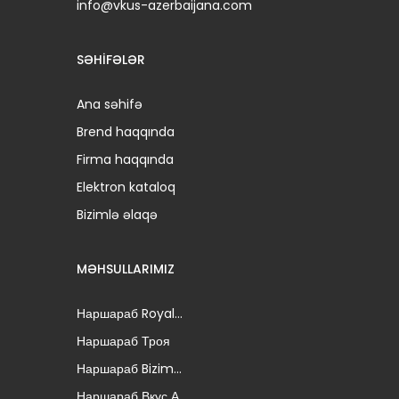
info@vkus-azerbaijana.com
SƏHIFƏLƏR
Ana səhifə
Brend haqqında
Firma haqqında
Elektron kataloq
Bizimlə əlaqə
MƏHSULLARIMIZ
Наршараб Royal...
Наршараб Троя
Наршараб Bizim...
Наршараб Вкус А...