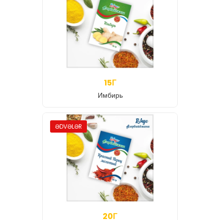
15Г
Имбирь
ƏDVƏLƏR
20Г