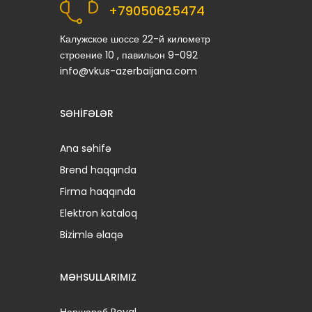
+79050625474
Калужское шоссе 22-й километр
строение 10 , павильон 9-092
info@vkus-azerbaijana.com
SƏHIFƏLƏR
Ana səhifə
Brend haqqında
Firma haqqında
Elektron kataloq
Bizimlə əlaqə
MƏHSULLARIMIZ