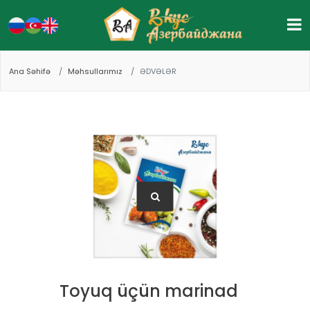
Ana Səhifə
Məhsullarımız
ƏDVƏLƏR
Toyuq üçün marinad