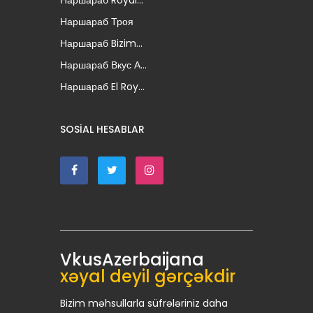
Наршараб Royal...
Наршараб Троя
Наршараб Bizim...
Наршараб Вкус А...
Наршараб El Roy...
SOSIAL HESABLAR
VkusAzerbaijana
xəyal deyil gərçəkdir
Bizim məhsullarla süfrələriniz daha