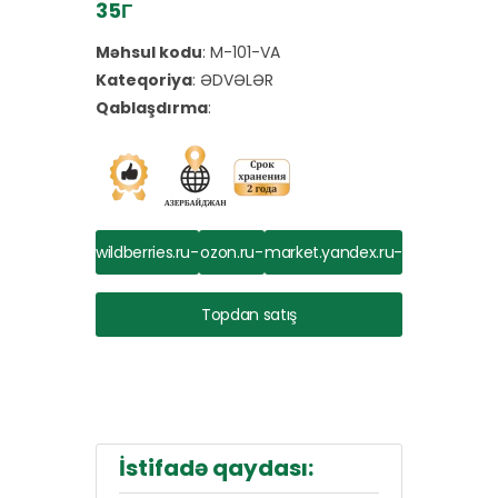
35Г
Məhsul kodu
:
M-101-VA
Kateqoriya
:
ƏDVƏLƏR
Qablaşdırma
:
wildberries.ru-
ozon.ru-
market.yandex.ru-
dən al
dən al
dən al
Topdan satış
İstifadə qaydası: