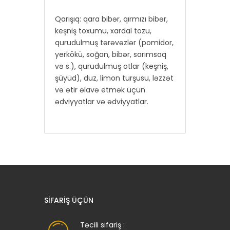
Qarışıq: qara bibər, qırmızı bibər,
keşniş toxumu, xardal tozu,
qurudulmuş tərəvəzlər (pomidor,
yerkökü, soğan, bibər, sarımsaq
və s.), qurudulmuş otlar (keşniş,
şüyüd), duz, limon turşusu, ləzzət
və ətir əlavə etmək üçün
ədviyyatlar və ədviyyatlar.
SIFARIŞ ÜÇÜN
Təcili sifariş :