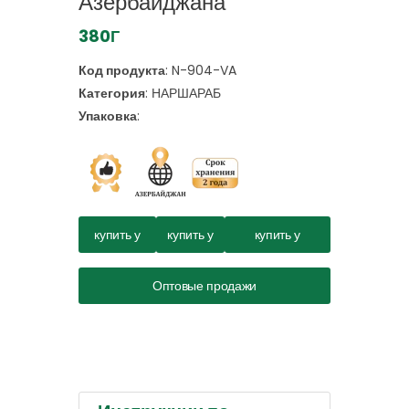
Азербайджана
380Г
Код продукта
:
N-904-VA
Категория
:
НАРШАРАБ
Упаковка
:
купить у
купить у
купить у
wildberries.ru
ozon.ru
market.yandex.ru
Оптовые продажи