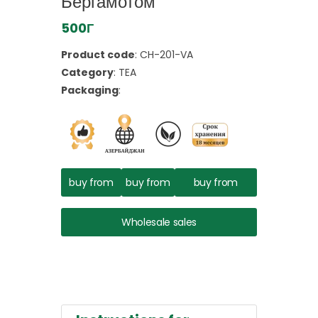
Бергамотом
500Г
Product code
:
CH-201-VA
Category
:
TEA
Packaging
:
buy from
buy from
buy from
wildberries.ru
ozon.ru
market.yandex.ru
Wholesale sales